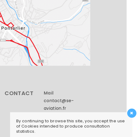
CONTACT
Mail
contact@se-
aviation.fr
Phone
By continuing to browse this site, you accept the use
of Cookies intended to produce consultation
+33 (0) 3 81 89 70
statistics.
84